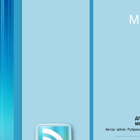
M
Д
M
Автор: admin. Рубрика