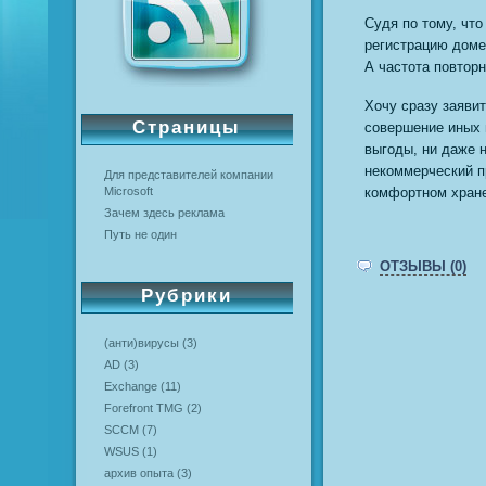
Судя по тому, что
регистрацию дом
А частота повтор
Хочу сразу заявит
Страницы
совершение иных 
выгоды, ни даже 
некоммерческий п
Для представителей компании
Microsoft
комфортном хран
Зачем здесь реклама
Путь не один
ОТЗЫВЫ (0)
Рубрики
(анти)вирусы
(3)
AD
(3)
Exchange
(11)
Forefront TMG
(2)
SCCM
(7)
WSUS
(1)
архив опыта
(3)