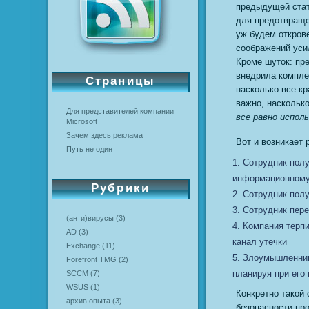
предыдущей стат
для предотвраще
уж будем откров
соображений уси
Кроме шуток: пр
внедрила компле
Страницы
насколько все к
важно, наскольк
Для представителей компании
все равно испол
Microsoft
Зачем здесь реклама
Вот и возникает
Путь не один
Cотрудник полу
информационному
Рубрики
Сотрудник пол
Сотрудник пер
(анти)вирусы
(3)
Компания терпи
AD
(3)
канал утечки
Exchange
(11)
Злоумышленник
Forefront TMG
(2)
планируя при его
SCCM
(7)
WSUS
(1)
Конкретно такой 
архив опыта
(3)
безопасности про