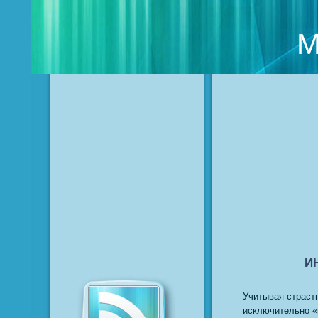
M
И
Учитывая страст
исключительно «