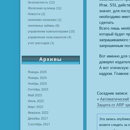
безопасность
(12)
Итак, SSL действ
Железная кузница
(11)
значит, для пост
Новости
(2)
необходимо имет
пилилово-копалово
(1)
сделать.
пингвиньи забавы
(6)
Всего лишь необ
управление компьютерами
(10)
который будет п
управление пользователя
(4)
запрашиваемого 
учет расходов
(1)
запрошенным пол
Вот именно для 
Архивы
доверял издател
А вот этическую
Январь 2025
кадром. Главное
Январь 2024
Ноябрь 2023
Октябрь 2023
Соседние записи:
Май 2023
«
Автоматический 
Июль 2022
Защита от ARP spo
Март 2022
Февраль 2022
Декабрь 2017
Эта запись опублико
Сентябрь 2017
можете следить за о