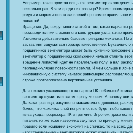
Например, такая простая вещь как вентилятор охлаждения 
несколько раз. В чем среди них разница? Кроме новомодных
радуги и маркетинговых заявлений про самое правильное и
лопастей.
Вращение. Да, вокруг много статей о том, какие варианты 
производителями в основного конструкции узла, какие преи
Изложены действительно базовые принципы механики. Но эт
заставляет задуматься гораздо качественнее. Буквально о 
подшипников вентилятора может быть критично положение э
вентилятор с подшипником скольжения нельзя ставить верти
вращение лопастей идет не параллельно полу, а вал распо
перпендикулярно поверхности земли. И чем больше и ярче 
инновационную систему канавок равномерно распределяющи
строже протовопоказана вертикальная установка.
Для техника ухаживающего за парком ПК небольшой компан
вентилятор шумит или встал: сразу меняем. А почему они 
Да какая разница, закуплены максимально дешевые, расхо
более, что максимальной неприятностью будет небольшое 
из-за ухода процессора ПК в тротлинг. Впрочем, даже если
питания: их же тоже наверняка закупают по принципу миним
правило если компания экономит на спичках, то на всех, да
«восстановлением» вентиляторов может озадачить штатного