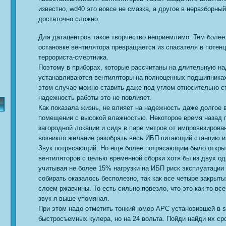
известно, wd40 это вовсе не смазка, а другое в неразборны
достаточно сложно.
Для датацентров такое творчество неприемлимо. Тем более
остановке вентилятора превращается из спасателя в потен
террориста-смертника.
Поэтому в приборах, которые рассчитаны на длительную на
устанавливаются вентиляторы на полноценных подшипниках
этом случае можно ставить даже под углом относительно с
надежность работы это не повлияет.
Как показала жизнь, не влияет на надежность даже долгое в
помещении с высокой влажностью. Некоторое время назад 
загородной локации и сидя в паре метров от импровизирован
возникло желание разобрать весь ИБП питающий станцию и 
Звук потрясающий. Но еще более потрясающим было откры
вентиляторов с целью временной сборки хотя бы из двух о
учитывая не более 15% нагрузки на ИБП риск эксплуатации 
собирать оказалось бесполезно, так как все четыре закрыт
слоем ржавчины. То есть сильно повезло, что это как-то вс
звук я выше упомянал.
При этом надо отметить тонкий юмор APC установившей в su
быстросъемных кулера, но на 24 вольта. Пойди найди их ср