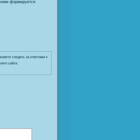
 схеме формируется
 можете следить за ответами к
оего сайта.