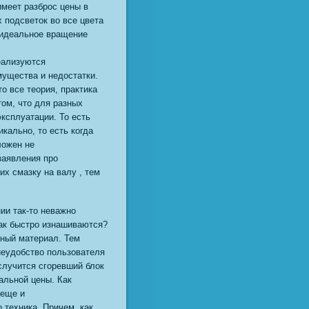
имеет разброс цены в
 подсветок во все цвета
 идеальное вращение
реализуются
мущества и недостатки.
о все теория, практика
том, что для разных
ксплуатации. То есть
кально, то есть когда
ложен не
заявления про
х смазку на валу , тем
ии так-то неважно
так быстро изнашиваются?
дный материал. Тем
неудобство пользователя
 случится сгоревший блок
альной цены. Как
 еще и
 техника. Причем, как