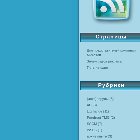
Страницы
Для представителей компании
Microsoft
Зачем здесь реклама
Путь не один
Рубрики
(анти)вирусы
(3)
AD
(3)
Exchange
(11)
Forefront TMG
(2)
SCCM
(7)
WSUS
(1)
архив опыта
(3)