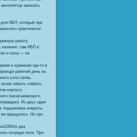
й вентилятор закачать
 для ИБП, который при
циального практически
дежную работу,
 качения: сам ИБП в
тен и пола — на
ремя и хранение где-то в
проводя рабочий день на
ного узла связи,
затем забыть собрать.
тие корпуса
дного (засасывающего,
оправдан). Из двух один
ых подшипника покрыты
е же вращалось. Но про
rt1000xli два
очно посреди поля. При